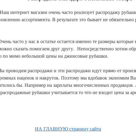
ет магазин очень часто реализует распродажу рубашек.
новлению ассортимента. В результате это бывает не обязательн
 у нас в остатке остается именно те размеры которые 
можно сказать помогаем друг другу. Непосредственно хотим об
о по мимо небольшой цены на джинсовые рубашки.
м распродажи и эти распродажи идут прямо от произв
огромных наценок и накруток. Поэтому мы вдобавок экономим В
атились бы. Например на зарплаты многочисленных продавцов. 
 распродажные рубашки учитывается то что не входит цена за ар
НА ГЛАВНУЮ страницу сайта