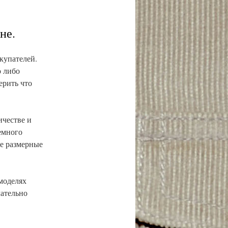
не.
купателей.
о либо
ерить что
честве и
емного
ые размерные
моделях
лательно