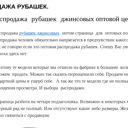
ДАЖА РУБАШЕК.
ажа рубашек джинсовых оптовой це
спродажа
рубашек джинсовых
оптом страница для оптовых по
продажа человек обязательно напрягается в предчувствии каког
ж не говорю если это оптовая распродажа рубашек. Спешу Вас ув
оха здесь нет.
 модели которые мы отшили на фабрике в большом коли
можем продать. Можно так сказать-переоценили себя. Продаем н
дартной цены в ущерб себе. А так же это те модели где не полн
рощения просмотра. И выбора распродажи.
збита на четыре подзаголовка. Возможно в некоторых 
ерный ряд не полный. Или отсутствуют какие либо размеры. Же
о связаться с продавцом.