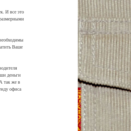
 И все это
о размерными
необходимы
ратить Ваше
одителя
аши деньги
А так же в
енду офиса