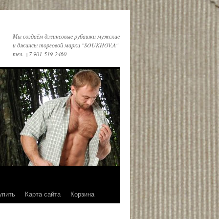
Мы создаём джинсовые рубашки мужские
и джинсы торговой марки "SOUKHOV.A"
тел. +7 901-519-2460
упить
Карта сайта
Корзина