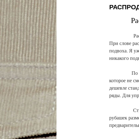
РАСПРО
Распрод
Ра
При слове рас
подвоха. Я у
никакого подв
По этому те
которое не с
дешевле стан
ряды. Для уп
Страница ра
рубашек разм
предварительн