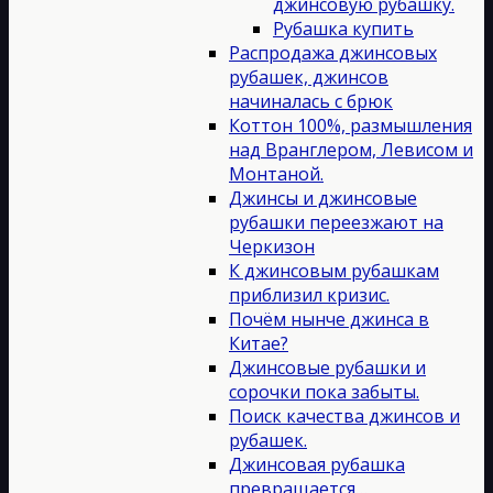
джинсовую рубашку.
Рубашка купить
Распродажа джинсовых
рубашек, джинсов
начиналась с брюк
Коттон 100%, размышления
над Вранглером, Левисом и
Монтаной.
Джинсы и джинсовые
рубашки переезжают на
Черкизон
К джинсовым рубашкам
приблизил кризис.
Почём нынче джинса в
Китае?
Джинсовые рубашки и
сорочки пока забыты.
Поиск качества джинсов и
рубашек.
Джинсовая рубашка
превращается…