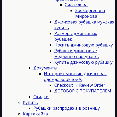
Сила слова.
Зоя Сергеевна
Миронова
Джинсовая рубашка мужская
купить
Размеры джинсовых
рубашек
Носить джинсовую рубашку.
Рубашки джинсовые
медленно наступают.
Купить джинсовую рубашку.
Документы
Интернет магазин Джинсовая
одежда Sookhov.A.
Checkout → Review Order
ДОГОВОР С ПОКУПАТЕЛЕМ
Скидки
Купить
Рубашки распродажа в розницу
Карта сайта