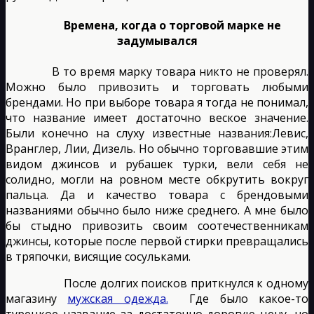
Времена, когда о торговой марке не
задумывался
В то время марку товара никто не проверял.
Можно было привозить и торговать любыми
брендами. Но при выборе товара я тогда не понимал,
что название имеет достаточно веское значение.
Были конечно на слуху известные названия:Левис,
Вранглер, Лии, Дизель. Но обычно торговавшие этим
видом джинсов и рубашек турки, вели себя не
солидно, могли на ровном месте обкрутить вокруг
пальца. Да и качество товара с брендовыми
названиями обычно было ниже среднего. А мне было
бы стыдно привозить своим соотечественникам
джинсы, которые после первой стирки превращались
в тряпочки, висящие сосульками.
После долгих поисков приткнулся к одному
магазину
мужская одежда.
Где было какое-то
турецкое название за достаточно дорогую цену, но