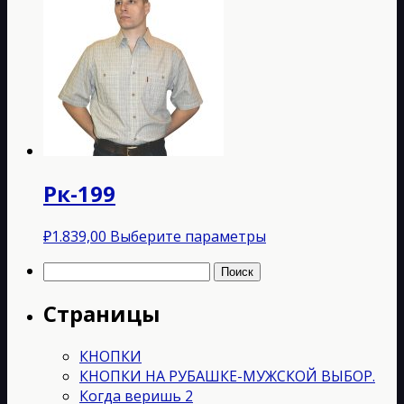
имеет
несколько
вариаций.
Опции
можно
выбрать
на
странице
товара.
Рк-199
Этот
₽
1.839,00
Выберите параметры
товар
Найти:
имеет
несколько
Страницы
вариаций.
Опции
можно
КНОПКИ
выбрать
КНОПКИ НА РУБАШКЕ-МУЖСКОЙ ВЫБОР.
на
Когда веришь 2