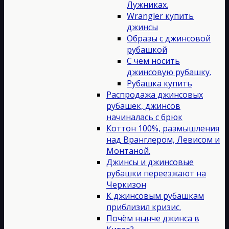
Лужниках.
Wrangler купить
джинсы
Образы с джинсовой
рубашкой
С чем носить
джинсовую рубашку.
Рубашка купить
Распродажа джинсовых
рубашек, джинсов
начиналась с брюк
Коттон 100%, размышления
над Вранглером, Левисом и
Монтаной.
Джинсы и джинсовые
рубашки переезжают на
Черкизон
К джинсовым рубашкам
приблизил кризис.
Почём нынче джинса в