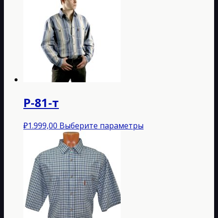
Р-81-т
Этот
₽
1.999,00
Выберите параметры
товар
имеет
несколько
вариаций.
Опции
можно
выбрать
на