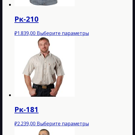
странице
товара.
Рк-210
Этот
₽
1.839,00
Выберите параметры
товар
имеет
несколько
вариаций.
Опции
можно
выбрать
на
странице
товара.
Рк-181
Этот
₽
2.239,00
Выберите параметры
товар