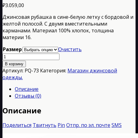
₽
3.059,00
Джинсовая рубашка в сине-белую летку с бордовой и
желтой полосой. С двумя вместительными
карманами. Материал 100% хлопок, толщина
материи 16.
Размер
Очистить
Количество
товара
В корзину
РQ-
Артикул:
РQ-73
Категория:
Магазин джинсовой
73
одежды.
Описание
Отзывы (0)
Описание
Поделиться
Твитнуть
Pin
Отпр. по эл. почте
SMS