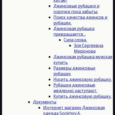
Китае?
Джинсовые рубашки и
сорочки пока забыты.
Поиск качества джинсов и
рубашек.
Джинсовая рубашка
превращается…
Сила слова.
Зоя Сергеевна
Миронова
Джинсовая рубашка мужская
купить
Размеры джинсовых
рубашек
Носить джинсовую рубашку.
Рубашки джинсовые
медленно наступают.
Купить джинсовую рубашку.
Документы
Интернет магазин Джинсовая
одежда Sookhov.A.