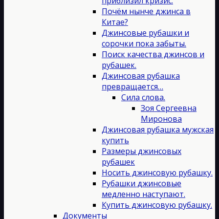
приблизил кризис.
Почём нынче джинса в
Китае?
Джинсовые рубашки и
сорочки пока забыты.
Поиск качества джинсов и
рубашек.
Джинсовая рубашка
превращается…
Сила слова.
Зоя Сергеевна
Миронова
Джинсовая рубашка мужская
купить
Размеры джинсовых
рубашек
Носить джинсовую рубашку.
Рубашки джинсовые
медленно наступают.
Купить джинсовую рубашку.
Документы