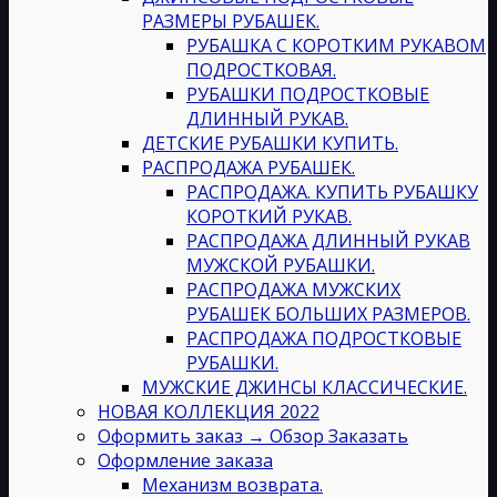
РАЗМЕРЫ РУБАШЕК.
РУБАШКА С КОРОТКИМ РУКАВОМ
ПОДРОСТКОВАЯ.
РУБАШКИ ПОДРОСТКОВЫЕ
ДЛИННЫЙ РУКАВ.
ДЕТСКИЕ РУБАШКИ КУПИТЬ.
РАСПРОДАЖА РУБАШЕК.
РАСПРОДАЖА. КУПИТЬ РУБАШКУ
КОРОТКИЙ РУКАВ.
РАСПРОДАЖА ДЛИННЫЙ РУКАВ
МУЖСКОЙ РУБАШКИ.
РАСПРОДАЖА МУЖСКИХ
РУБАШЕК БОЛЬШИХ РАЗМЕРОВ.
РАСПРОДАЖА ПОДРОСТКОВЫЕ
РУБАШКИ.
МУЖСКИЕ ДЖИНСЫ КЛАССИЧЕСКИЕ.
НОВАЯ КОЛЛЕКЦИЯ 2022
Оформить заказ → Обзор Заказать
Оформление заказа
Механизм возврата.