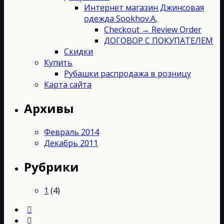
Интернет магазин Джинсовая
одежда Sookhov.A.
Checkout → Review Order
ДОГОВОР С ПОКУПАТЕЛЕМ
Скидки
Купить
Рубашки распродажа в розницу
Карта сайта
Архивы
Февраль 2014
Декабрь 2011
Рубрики
1
(4)