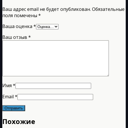
Ваш адрес email не будет опубликован.
Обязательные
поля помечены
*
Ваша оценка
*
Ваш отзыв
*
Имя
*
Email
*
Похожие