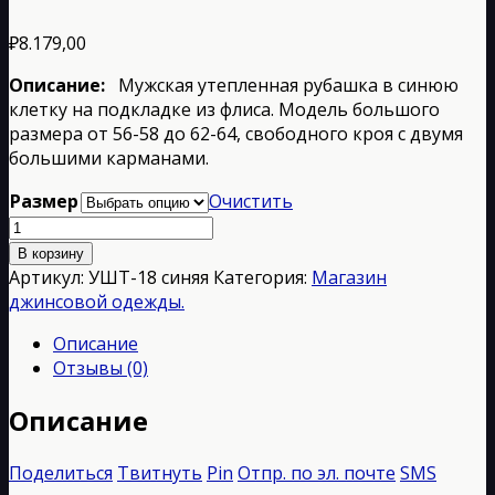
₽
8.179,00
Описание:
Мужская утепленная рубашка в синюю
клетку на подкладке из флиса. Модель большого
размера от 56-58 до 62-64, свободного кроя с двумя
большими карманами.
Размер
Очистить
Количество
товара
В корзину
РУШТ-18
Артикул:
УШТ-18 синяя
Категория:
Магазин
синяя
джинсовой одежды.
Описание
Отзывы (0)
Описание
Поделиться
Твитнуть
Pin
Отпр. по эл. почте
SMS