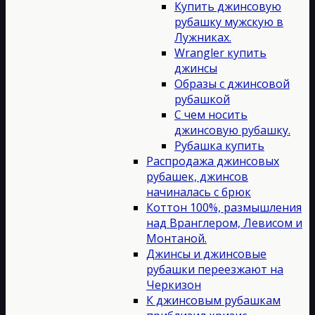
Купить джинсовую
рубашку мужскую в
Лужниках.
Wrangler купить
джинсы
Образы с джинсовой
рубашкой
С чем носить
джинсовую рубашку.
Рубашка купить
Распродажа джинсовых
рубашек, джинсов
начиналась с брюк
Коттон 100%, размышления
над Вранглером, Левисом и
Монтаной.
Джинсы и джинсовые
рубашки переезжают на
Черкизон
К джинсовым рубашкам