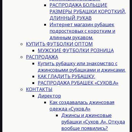
РАСПРОДАЖА БОЛЬШИЕ
РАЗМЕРЫ РУБАШКИ КОРОТКИЙ,
ДЛИННЫЙ РУКАВ
Интернет магазин рубашек
подростковых с коротким и
длинным рукавом.
КУПИТЬ ФУТБОЛКИ ОПТОМ
МУЖСКИЕ ФУТБОЛКИ РОЗНИЦА
РАСПРОДАЖА
Купить рубашку или знакомство с
джинсовыми рубашками и джинсами.
КАК ГЛАДИТЬ РУБАШКУ.
РАСПРОДАЖА РУБАШЕК «СУХОВ.А»
КОНТАКТЫ
Директор
Как создавалась джинсовая
одежда «Сухов.А»
Джинсы и джинсовые
рубашки «Сухов .А». Откуда
вообще появились?