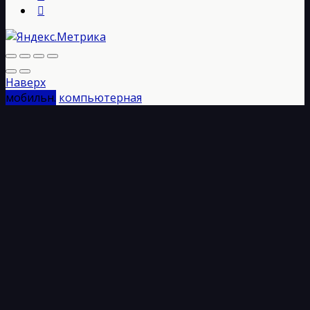
Наверх
мобильн.
компьютерная