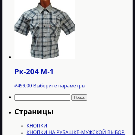
товар
имеет
несколько
вариаций.
Опции
можно
выбрать
на
странице
товара.
Рк-204 M-1
Этот
₽
499,00
Выберите параметры
товар
Найти:
имеет
несколько
Страницы
вариаций.
Опции
можно
КНОПКИ
выбрать
КНОПКИ НА РУБАШКЕ-МУЖСКОЙ ВЫБОР.