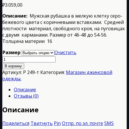
₽
3.059,00
Описание:
Мужская рубашка в мелкую клетку серо-
бежевого цвета с коричневыми вставками. Средней
плотности материал, свободного кроя, на пуговицах
с двумя карманами. Размер от 46-48 до 54-56.
Толщина материи 16
Размер
Очистить
Количество
товара
В корзину
Р
Артикул:
Р 249-т
Категория:
Магазин джинсовой
249-
одежды.
т
Описание
Отзывы (0)
Описание
Поделиться
Твитнуть
Pin
Отпр. по эл. почте
SMS