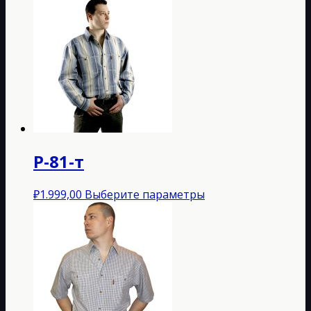
Р-81-т
Этот
₽
1.999,00
Выберите параметры
товар
имеет
несколько
вариаций.
Опции
можно
выбрать