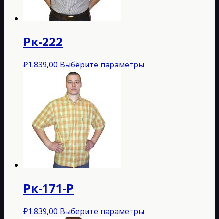
на
странице
товара.
Рк-222
Этот
₽
1.839,00
Выберите параметры
товар
имеет
несколько
вариаций.
Опции
можно
выбрать
на
странице
товара.
Рк-171-P
Этот
₽
1.839,00
Выберите параметры