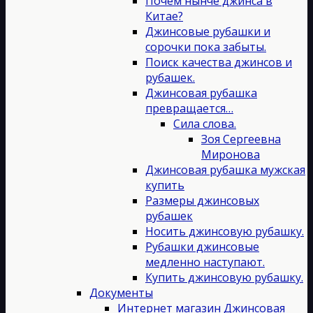
Почём нынче джинса в
Китае?
Джинсовые рубашки и
сорочки пока забыты.
Поиск качества джинсов и
рубашек.
Джинсовая рубашка
превращается…
Сила слова.
Зоя Сергеевна
Миронова
Джинсовая рубашка мужская
купить
Размеры джинсовых
рубашек
Носить джинсовую рубашку.
Рубашки джинсовые
медленно наступают.
Купить джинсовую рубашку.
Документы
Интернет магазин Джинсовая