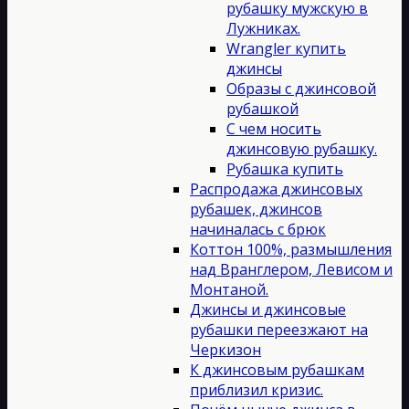
рубашку мужскую в
Лужниках.
Wrangler купить
джинсы
Образы с джинсовой
рубашкой
С чем носить
джинсовую рубашку.
Рубашка купить
Распродажа джинсовых
рубашек, джинсов
начиналась с брюк
Коттон 100%, размышления
над Вранглером, Левисом и
Монтаной.
Джинсы и джинсовые
рубашки переезжают на
Черкизон
К джинсовым рубашкам
приблизил кризис.