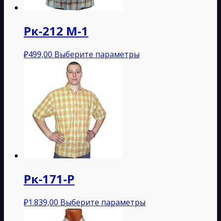
странице
товара.
Рк-212 М-1
Этот
₽
499,00
Выберите параметры
товар
имеет
несколько
вариаций.
Опции
можно
выбрать
на
странице
товара.
Рк-171-P
Этот
₽
1.839,00
Выберите параметры
товар