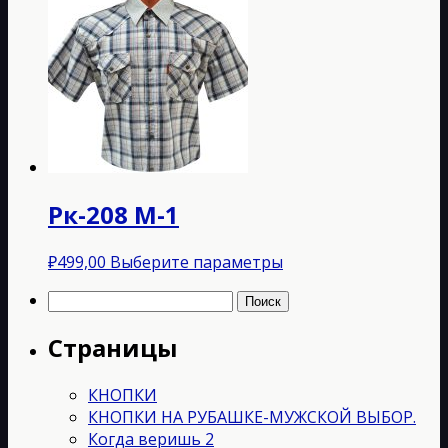
имеет
несколько
вариаций.
Опции
можно
выбрать
на
странице
товара.
Рк-208 M-1
Этот
₽
499,00
Выберите параметры
товар
Найти:
имеет
несколько
Страницы
вариаций.
Опции
можно
КНОПКИ
выбрать
КНОПКИ НА РУБАШКЕ-МУЖСКОЙ ВЫБОР.
на
Когда веришь 2