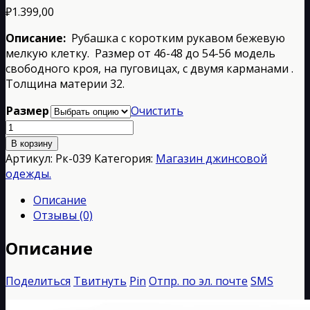
₽
1.399,00
Описание:
Рубашка с коротким рукавом бежевую
мелкую клетку. Размер от 46-48 до 54-56 модель
свободного кроя, на пуговицах, с двумя карманами .
Толщина материи 32.
Размер
Очистить
Количество
товара
В корзину
Рк-039
Артикул:
Рк-039
Категория:
Магазин джинсовой
одежды.
Описание
Отзывы (0)
Описание
Поделиться
Твитнуть
Pin
Отпр. по эл. почте
SMS