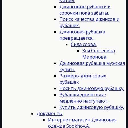
Китае?
Джинсовые рубашки и
сорочки пока забыты.
Поиск качества джинсов и
рубашек.
Джинсовая рубашка
превращается…
Сила слова.
Зоя Сергеевна
Миронова
Джинсовая рубашка мужская
купить
Размеры джинсовых
рубашек
Носить джинсовую рубашку.
Рубашки джинсовые
медленно наступают.
Купить джинсовую рубашку.
Документы
Интернет магазин Джинсовая
одежда Sookhov.A.