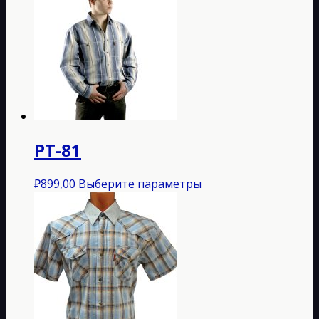
РТ-81
Этот
₽
899,00
Выберите параметры
товар
имеет
несколько
вариаций.
Опции
можно
выбрать
на