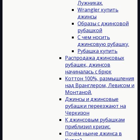
Лужниках.
Wrangler купить
джинсы
Образы с джинсовой
рубашкой
С чем носить
джинсовую рубашку.
Рубашка купить
Распродажа джинсовых
рубашек, джинсов
начиналась с брюк
Коттон 100%, размышления
над Вранглером, Левисом и
Монтаной.
Джинсы и джинсовые
рубашки переезжают на
Черкизон
К джинсовым рубашкам
приблизил кризис.
Почём нынче джинса в