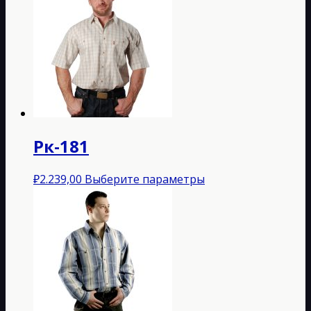
Рк-181
Этот
₽
2.239,00
Выберите параметры
товар
имеет
несколько
вариаций.
Опции
можно
выбрать
на