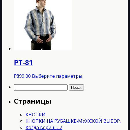
имеет
несколько
вариаций.
Опции
можно
выбрать
на
странице
товара.
РТ-81
Этот
₽
899,00
Выберите параметры
товар
Найти:
имеет
несколько
Страницы
вариаций.
Опции
можно
КНОПКИ
выбрать
КНОПКИ НА РУБАШКЕ-МУЖСКОЙ ВЫБОР.
на
Когда веришь 2