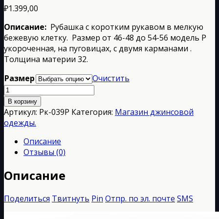
₽
1.399,00
Описание:
Рубашка с коротким рукавом в мелкую
бежевую клетку. Размер от 46-48 до 54-56 модель P
укороченная, на пуговицах, с двумя карманами .
Толщина материи 32.
Размер
Очистить
Количество
товара
В корзину
Рк-039Р
Артикул:
Рк-039Р
Категория:
Магазин джинсовой
одежды.
Описание
Отзывы (0)
Описание
Поделиться
Твитнуть
Pin
Отпр. по эл. почте
SMS