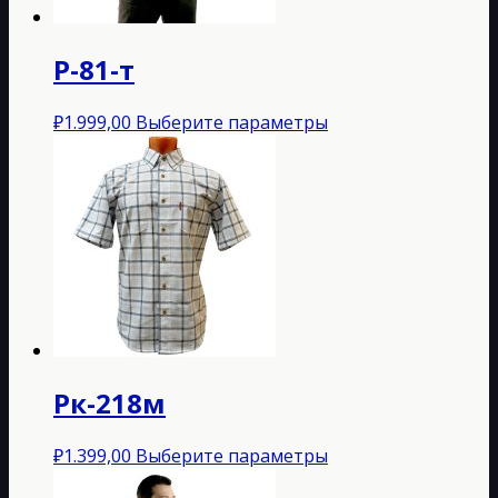
странице
товара.
Р-81-т
Этот
₽
1.999,00
Выберите параметры
товар
имеет
несколько
вариаций.
Опции
можно
выбрать
на
странице
товара.
Рк-218м
Этот
₽
1.399,00
Выберите параметры
товар