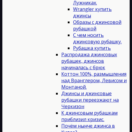
Лужниках.
Wrangler купить
джинсы
Образы с джинсовой
рубашкой
С чем носить
джинсовую рубашку.
Рубашка купить
Распродажа джинсовых
рубашек, джинсов
начиналась с брюк
Коттон 100%, размышления
над Вранглером, Левисом и
Монтаной.
Джинсы и джинсовые
рубашки переезжают на
Черкизон
К джинсовым рубашкам
приблизил кризис.
Почём нынче джинса в