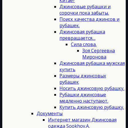
Китае?
Джинсовые рубашки и
сорочки пока забыты.
Поиск качества джинсов и
рубашек.
Джинсовая рубашка
превращается…
Сила слова.
Зоя Сергеевна
Миронова
Джинсовая рубашка мужская
купить
Размеры джинсовых
рубашек
Носить джинсовую рубашку.
Рубашки джинсовые
медленно наступают.
Купить джинсовую рубашку.
Документы
Интернет магазин Джинсовая
одежда Sookhov.A.