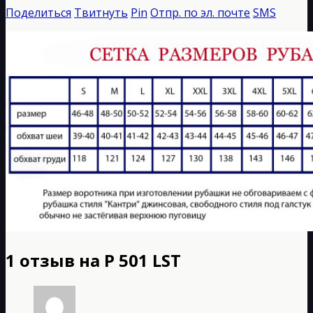
Поделиться
Твитнуть
Pin
Отпр. по эл. почте
SMS
1 отзыв на
Р 501 LST