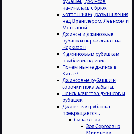
рубашек, джинсов
начиналась с брюк
Коттон 100%, размышления
над Вранглером, Левисом и
Монтаной.
Джинсы и джинсовые
рубашки переезжают на
Черкизон
К джинсовым рубашкам
приблизил кризис.
Почём нынче джинса в
Китае?
Джинсовые рубашки и
сорочки пока забыты.
Поиск качества джинсов и
рубашек.
Джинсовая рубашка
превращается…
Сила слова.
Зоя Сергеевна
Миронова