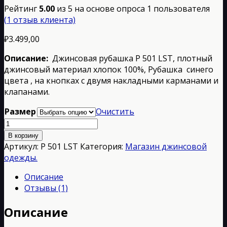
Рейтинг
5.00
из 5 на основе опроса
1
пользователя
(
1
отзыв клиента)
₽
3.499,00
Описание:
Джинсовая рубашка Р 501 LST, плотный
джинсовый материал хлопок 100%, Рубашка синего
цвета , на кнопках с двумя накладными карманами и
клапанами.
Размер
Очистить
Количество
товара
В корзину
Р
Артикул:
Р 501 LST
Категория:
Магазин джинсовой
501
одежды.
LST
Описание
Отзывы (1)
Описание