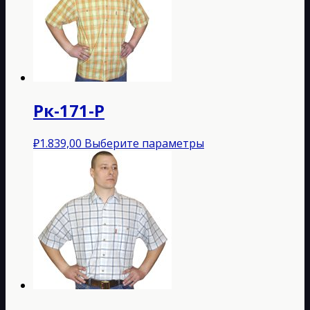
Опции
можно
выбрать
на
странице
товара.
Рк-171-P
Этот
₽
1.839,00
Выберите параметры
товар
имеет
несколько
вариаций.
Опции
можно
выбрать
на
странице
товара.