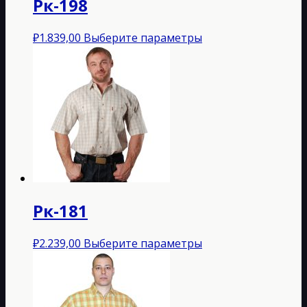
Рк-198
Этот
₽
1.839,00
Выберите параметры
товар
имеет
несколько
вариаций.
Опции
можно
выбрать
на
странице
товара.
Рк-181
Этот
₽
2.239,00
Выберите параметры
товар
имеет
несколько
вариаций.