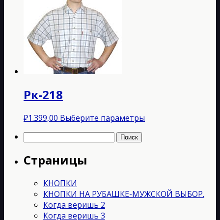
несколько
вариаций.
Опции
можно
выбрать
на
странице
товара.
Рк-218
Этот
₽
1.399,00
Выберите параметры
товар
Найти:
имеет
несколько
Страницы
вариаций.
Опции
можно
КНОПКИ
выбрать
КНОПКИ НА РУБАШКЕ-МУЖСКОЙ ВЫБОР.
на
Когда веришь 2
странице
Когда веришь 3