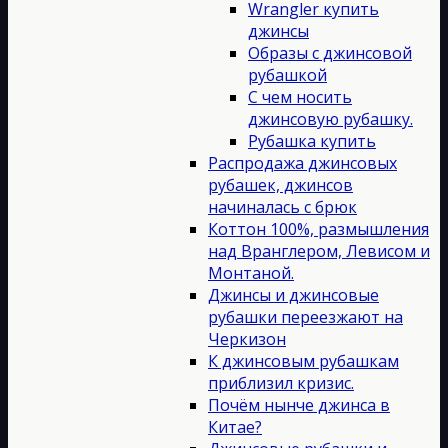
Wrangler купить
джинсы
Образы с джинсовой
рубашкой
С чем носить
джинсовую рубашку.
Рубашка купить
Распродажа джинсовых
рубашек, джинсов
начиналась с брюк
Коттон 100%, размышления
над Вранглером, Левисом и
Монтаной.
Джинсы и джинсовые
рубашки переезжают на
Черкизон
К джинсовым рубашкам
приблизил кризис.
Почём нынче джинса в
Китае?