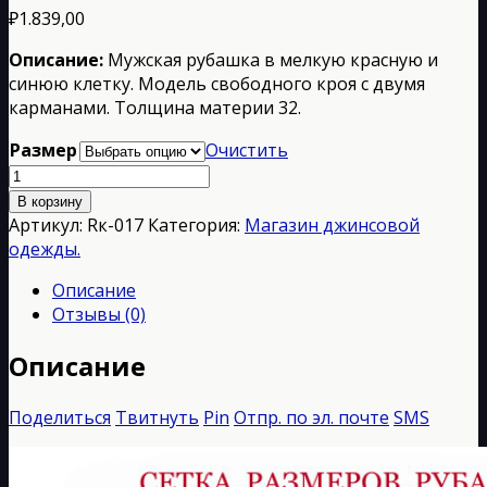
₽
1.839,00
Описание:
Мужская рубашка в мелкую красную и
синюю клетку. Модель свободного кроя с двумя
карманами. Толщина материи 32.
Размер
Очистить
Количество
товара
В корзину
Rк-017
Артикул:
Rк-017
Категория:
Магазин джинсовой
одежды.
Описание
Отзывы (0)
Описание
Поделиться
Твитнуть
Pin
Отпр. по эл. почте
SMS