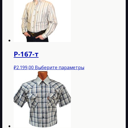
Р-167-т
Этот
₽
2.199,00
Выберите параметры
товар
имеет
несколько
вариаций.
Опции
можно
выбрать
на
странице