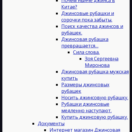
Почём нынче джинса в
Китае?
Джинсовые рубашки и
сорочки пока забыты.
Поиск качества джинсов и
рубашек.
Джинсовая рубашка
превращается…
Сила слова.
Зоя Сергеевна
Миронова
Джинсовая рубашка мужская
купить
Размеры джинсовых
рубашек
Носить джинсовую рубашку.
Рубашки джинсовые
медленно наступают.
Купить джинсовую рубашку.
Документы
Интернет магазин Джинсовая