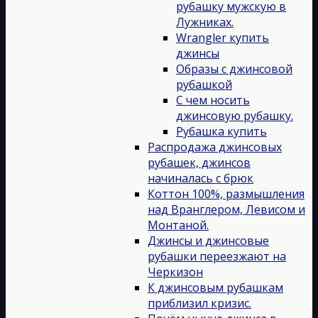
рубашку мужскую в
Лужниках.
Wrangler купить
джинсы
Образы с джинсовой
рубашкой
С чем носить
джинсовую рубашку.
Рубашка купить
Распродажа джинсовых
рубашек, джинсов
начиналась с брюк
Коттон 100%, размышления
над Вранглером, Левисом и
Монтаной.
Джинсы и джинсовые
рубашки переезжают на
Черкизон
К джинсовым рубашкам
приблизил кризис.