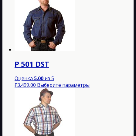
Р 501 DST
Оценка
5.00
из 5
Этот
₽
3.499,00
Выберите параметры
товар
имеет
несколько
вариаций.
Опции
можно
выбрать