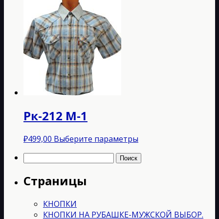
товар
имеет
несколько
вариаций.
Опции
можно
выбрать
на
странице
товара.
Рк-212 М-1
Этот
₽
499,00
Выберите параметры
товар
Найти:
имеет
несколько
Страницы
вариаций.
Опции
можно
КНОПКИ
выбрать
КНОПКИ НА РУБАШКЕ-МУЖСКОЙ ВЫБОР.