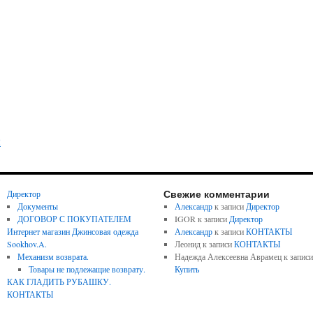
вариаций.
Опции
можно
выбрать
на
странице
товара.
Этот
ы
товар
имеет
несколько
Свежие комментарии
Директор
вариаций.
Документы
Александр
к записи
Директор
ДОГОВОР С ПОКУПАТЕЛЕМ
IGOR
к записи
Директор
Опции
Интернет магазин Джинсовая одежда
Александр
к записи
КОНТАКТЫ
можно
Sookhov.A.
Леонид
к записи
КОНТАКТЫ
выбрать
Механизм возврата.
Надежда Алексеевна Аврамец
к записи
Товары не подлежащие возврату.
Купить
на
КАК ГЛАДИТЬ РУБАШКУ.
странице
КОНТАКТЫ
товара.