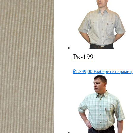
Рк-199
₽
1.839,00
Выберите парамет