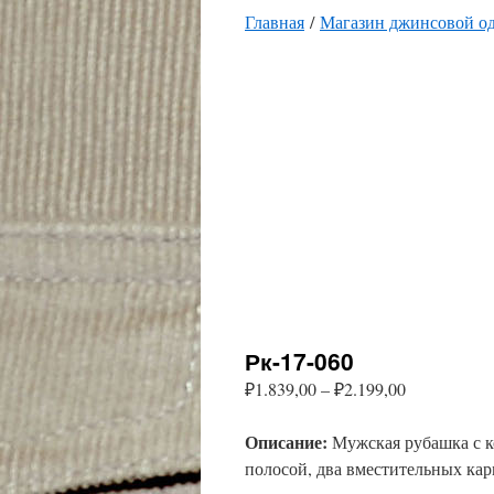
Главная
/
Магазин джинсовой о
Рк-17-060
Диапазон
₽
1.839,00
–
₽
2.199,00
цен:
Описание:
₽1.839,00
Мужская рубашка с к
–
полосой, два вместительных ка
₽2.199,00