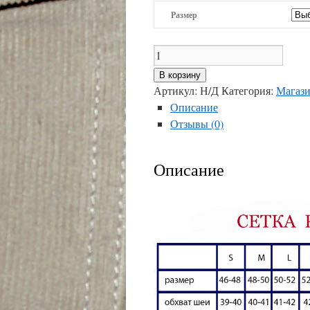
Размер
Количество
товара
В корзину
Рк-17-
Артикул:
Н/Д
Категория:
Магази
060
Описание
Отзывы (0)
Описание