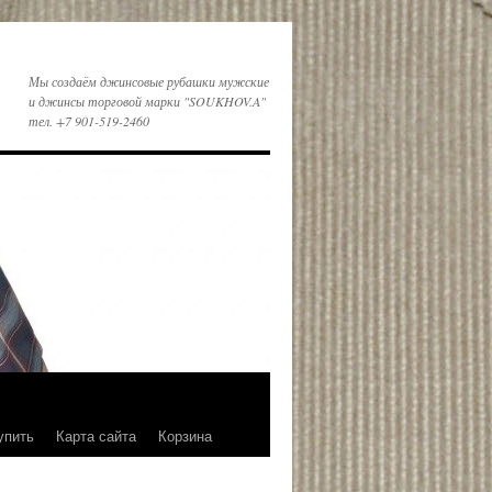
Мы создаём джинсовые рубашки мужские
и джинсы торговой марки "SOUKHOV.A"
тел. +7 901-519-2460
упить
Карта сайта
Корзина