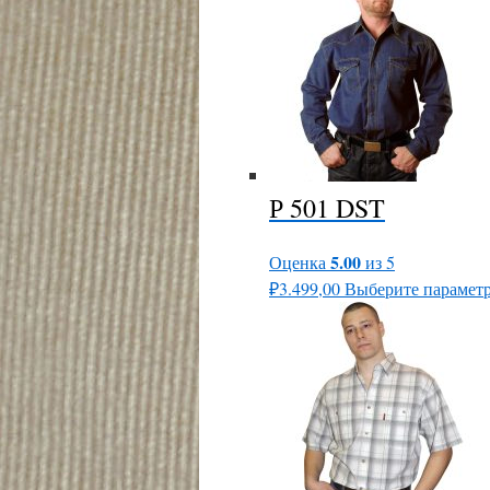
Р 501 DST
5.00
Оценка
из 5
₽
3.499,00
Выберите парамет