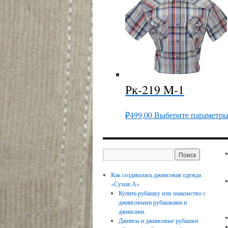
Рк-219 M-1
₽
499,00
Выберите параметр
Как создавалась джинсовая одежда
«Сухов.А»
Купить рубашку или знакомство с
джинсовыми рубашками и
джинсами.
Джинсы и джинсовые рубашки