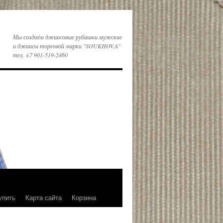
Мы создаём джинсовые рубашки мужские
и джинсы торговой марки "SOUKHOV.A"
тел. +7 901-519-2460
упить
Карта сайта
Корзина