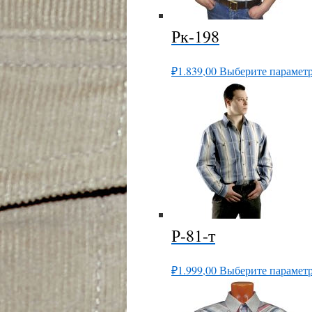
Рк-198
₽
1.839,00
Выберите парамет
Р-81-т
₽
1.999,00
Выберите парамет