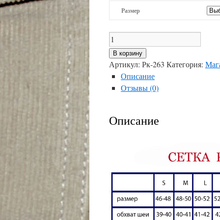
Размер
Количество
товара
В корзину
Рк-263
Артикул:
Рк-263
Категория:
Маг
Описание
Отзывы (0)
Описание