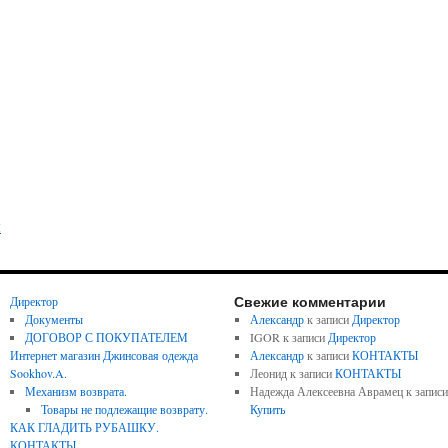
несколько
вариаций.
Опции
можно
выбрать
на
странице
товара.
Этот
ы
товар
имеет
несколько
Свежие комментарии
Директор
вариаций.
Документы
Александр
к записи
Директор
ДОГОВОР С ПОКУПАТЕЛЕМ
IGOR
к записи
Директор
Опции
Интернет магазин Джинсовая одежда
Александр
к записи
КОНТАКТЫ
можно
Sookhov.A.
Леонид
к записи
КОНТАКТЫ
выбрать
Механизм возврата.
Надежда Алексеевна Аврамец
к записи
Товары не подлежащие возврату.
Купить
на
КАК ГЛАДИТЬ РУБАШКУ.
странице
КОНТАКТЫ