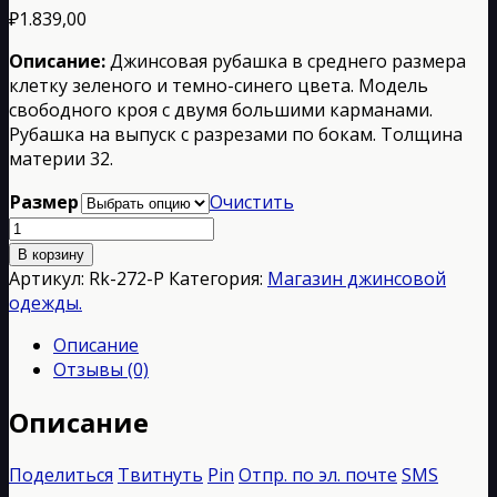
₽
1.839,00
Описание:
Джинсовая рубашка в среднего размера
клетку зеленого и темно-синего цвета. Модель
свободного кроя с двумя большими карманами.
Рубашка на выпуск с разрезами по бокам. Толщина
материи 32.
Размер
Очистить
Количество
товара
В корзину
Rk-
Артикул:
Rk-272-P
Категория:
Магазин джинсовой
272-
одежды.
P
Описание
Отзывы (0)
Описание
Поделиться
Твитнуть
Pin
Отпр. по эл. почте
SMS