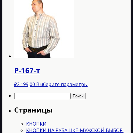
товар
имеет
несколько
вариаций.
Опции
можно
выбрать
на
странице
товара.
Р-167-т
Этот
₽
2.199,00
Выберите параметры
товар
Найти:
имеет
несколько
Страницы
вариаций.
Опции
можно
КНОПКИ
выбрать
КНОПКИ НА РУБАШКЕ-МУЖСКОЙ ВЫБОР.