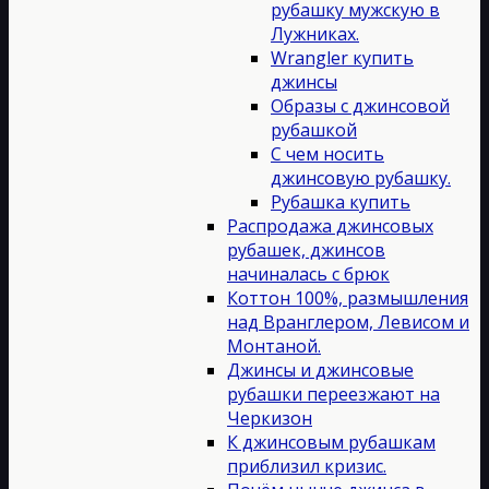
рубашку мужскую в
Лужниках.
Wrangler купить
джинсы
Образы с джинсовой
рубашкой
С чем носить
джинсовую рубашку.
Рубашка купить
Распродажа джинсовых
рубашек, джинсов
начиналась с брюк
Коттон 100%, размышления
над Вранглером, Левисом и
Монтаной.
Джинсы и джинсовые
рубашки переезжают на
Черкизон
К джинсовым рубашкам
приблизил кризис.