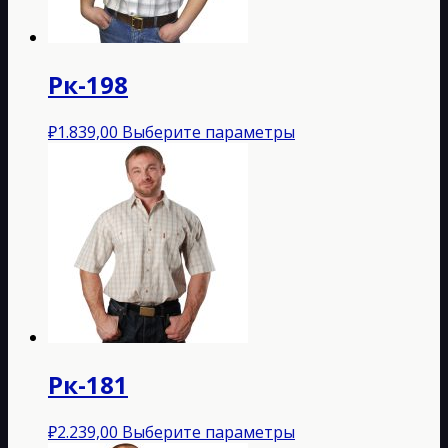
на
странице
товара.
Рк-198
Этот
₽
1.839,00
Выберите параметры
товар
имеет
несколько
вариаций.
Опции
можно
выбрать
на
странице
товара.
Рк-181
Этот
₽
2.239,00
Выберите параметры