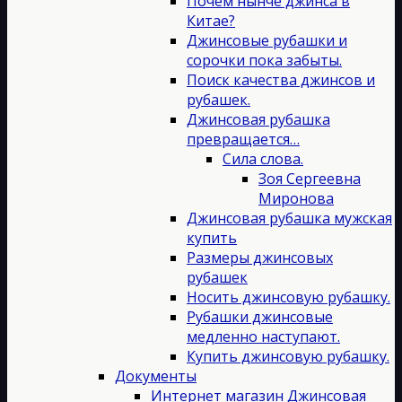
Почём нынче джинса в
Китае?
Джинсовые рубашки и
сорочки пока забыты.
Поиск качества джинсов и
рубашек.
Джинсовая рубашка
превращается…
Сила слова.
Зоя Сергеевна
Миронова
Джинсовая рубашка мужская
купить
Размеры джинсовых
рубашек
Носить джинсовую рубашку.
Рубашки джинсовые
медленно наступают.
Купить джинсовую рубашку.
Документы
Интернет магазин Джинсовая