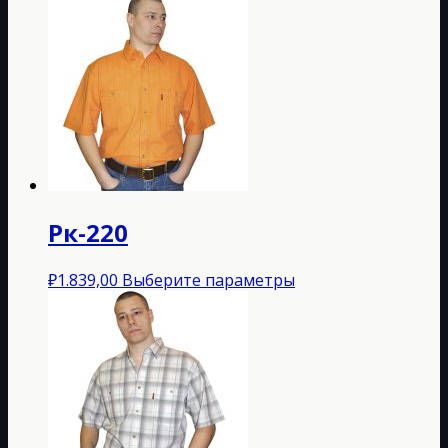
Рк-220
Этот
₽
1.839,00
Выберите параметры
товар
имеет
несколько
вариаций.
Опции
можно
выбрать