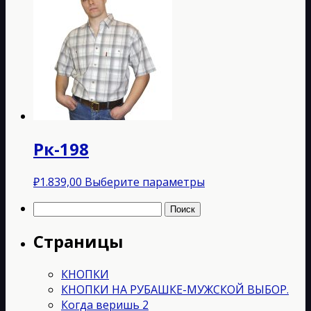
имеет
несколько
вариаций.
Опции
можно
выбрать
на
странице
товара.
Рк-198
Этот
₽
1.839,00
Выберите параметры
товар
Найти:
имеет
несколько
Страницы
вариаций.
Опции
можно
КНОПКИ
выбрать
КНОПКИ НА РУБАШКЕ-МУЖСКОЙ ВЫБОР.
на
Когда веришь 2