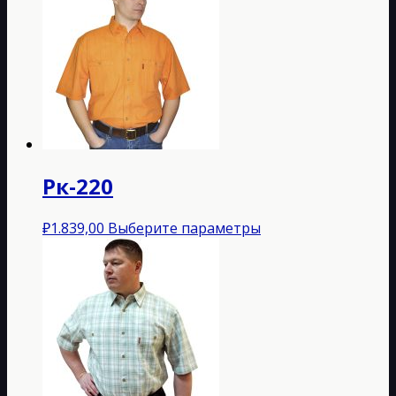
Рк-220
Этот
₽
1.839,00
Выберите параметры
товар
имеет
несколько
вариаций.
Опции
можно
выбрать
на