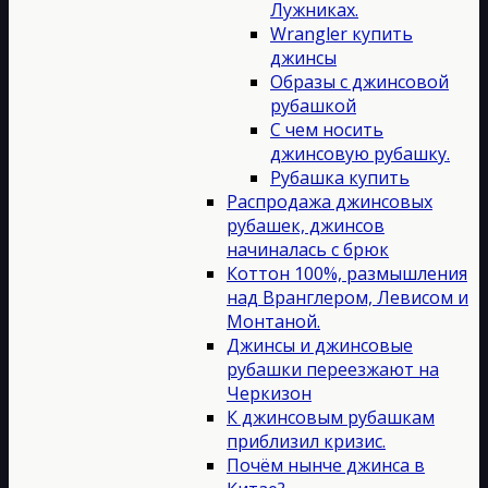
Лужниках.
Wrangler купить
джинсы
Образы с джинсовой
рубашкой
С чем носить
джинсовую рубашку.
Рубашка купить
Распродажа джинсовых
рубашек, джинсов
начиналась с брюк
Коттон 100%, размышления
над Вранглером, Левисом и
Монтаной.
Джинсы и джинсовые
рубашки переезжают на
Черкизон
К джинсовым рубашкам
приблизил кризис.
Почём нынче джинса в