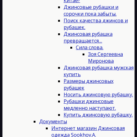
Китае?
Джинсовые рубашки и
сорочки пока забыты.
Поиск качества джинсов и
рубашек.
Джинсовая рубашка
превращается…
Сила слова.
Зоя Сергеевна
Миронова
Джинсовая рубашка мужская
купить
Размеры джинсовых
рубашек
Носить джинсовую рубашку.
Рубашки джинсовые
медленно наступают.
Купить джинсовую рубашку.
Документы
Интернет магазин Джинсовая
одежда Sookhov.A.