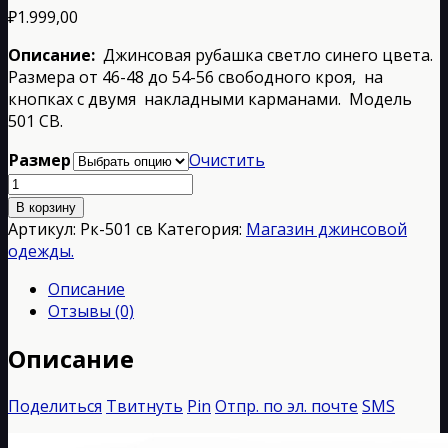
₽
1.999,00
Описание:
Джинсовая рубашка светло синего цвета.
Размера от 46-48 до 54-56 свободного кроя, на
кнопках с двумя накладными карманами. Модель
501 СВ.
Размер
Очистить
Количество
товара
В корзину
Рк-501
Артикул:
Рк-501 св
Категория:
Магазин джинсовой
св
одежды.
Описание
Отзывы (0)
Описание
Поделиться
Твитнуть
Pin
Отпр. по эл. почте
SMS