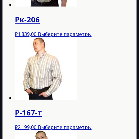
странице
товара.
Рк-206
Этот
₽
1.839,00
Выберите параметры
товар
имеет
несколько
вариаций.
Опции
можно
выбрать
на
странице
товара.
Р-167-т
Этот
₽
2.199,00
Выберите параметры
товар