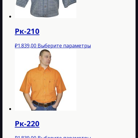
выбрать
на
странице
товара.
Рк-210
Этот
₽
1.839,00
Выберите параметры
товар
имеет
несколько
вариаций.
Опции
можно
выбрать
на
странице
товара.
Рк-220
Этот
₽
1.839,00
Выберите параметры