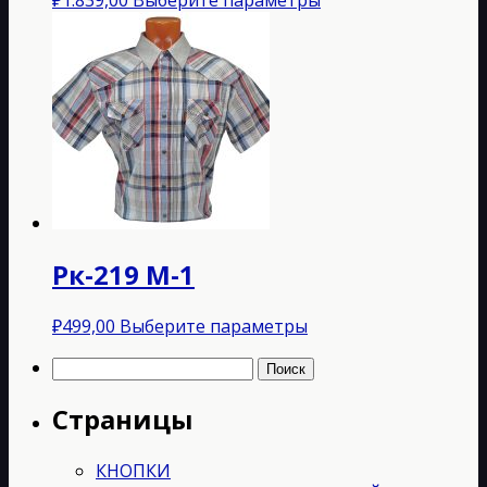
товар
имеет
несколько
вариаций.
Опции
можно
выбрать
на
странице
товара.
Рк-219 M-1
Этот
₽
499,00
Выберите параметры
товар
Найти:
имеет
несколько
Страницы
вариаций.
Опции
можно
КНОПКИ