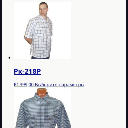
Рк-218Р
Этот
₽
1.399,00
Выберите параметры
товар
имеет
несколько
вариаций.
Опции
можно