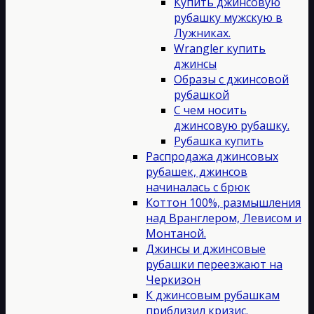
Купить джинсовую
рубашку мужскую в
Лужниках.
Wrangler купить
джинсы
Образы с джинсовой
рубашкой
С чем носить
джинсовую рубашку.
Рубашка купить
Распродажа джинсовых
рубашек, джинсов
начиналась с брюк
Коттон 100%, размышления
над Вранглером, Левисом и
Монтаной.
Джинсы и джинсовые
рубашки переезжают на
Черкизон
К джинсовым рубашкам
приблизил кризис.