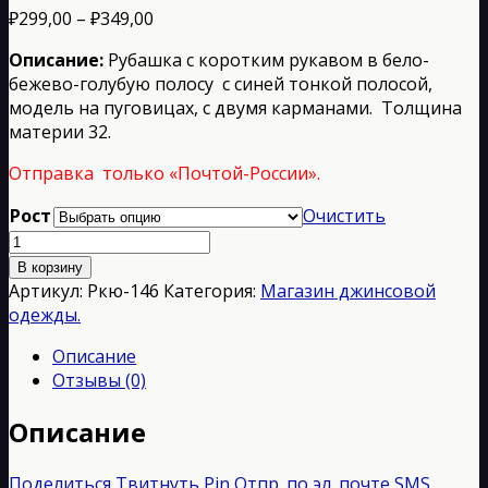
Диапазон
₽
299,00
–
₽
349,00
цен:
Описание:
Рубашка с коротким рукавом в бело-
₽299,00
бежево-голубую полосу с синей тонкой полосой,
–
модель на пуговицах, с двумя карманами. Толщина
₽349,00
материи 32.
Отправка только «Почтой-России».
Рост
Очистить
Количество
товара
В корзину
Ркю-146
Артикул:
Ркю-146
Категория:
Магазин джинсовой
одежды.
Описание
Отзывы (0)
Описание
Поделиться
Твитнуть
Pin
Отпр. по эл. почте
SMS