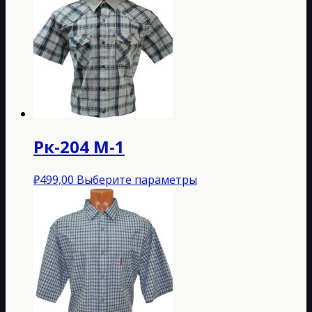
Рк-204 M-1
Этот
₽
499,00
Выберите параметры
товар
имеет
несколько
вариаций.
Опции
можно
выбрать
на