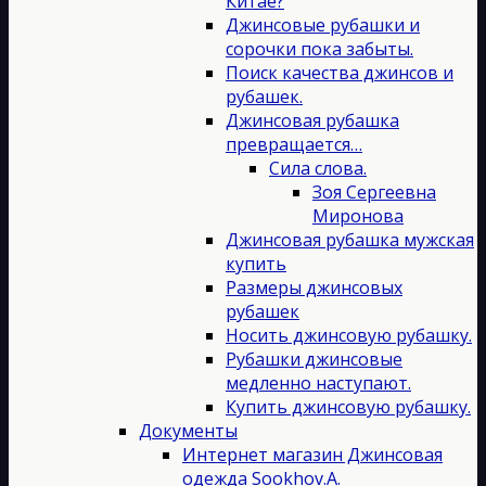
Китае?
Джинсовые рубашки и
сорочки пока забыты.
Поиск качества джинсов и
рубашек.
Джинсовая рубашка
превращается…
Сила слова.
Зоя Сергеевна
Миронова
Джинсовая рубашка мужская
купить
Размеры джинсовых
рубашек
Носить джинсовую рубашку.
Рубашки джинсовые
медленно наступают.
Купить джинсовую рубашку.
Документы
Интернет магазин Джинсовая
одежда Sookhov.A.