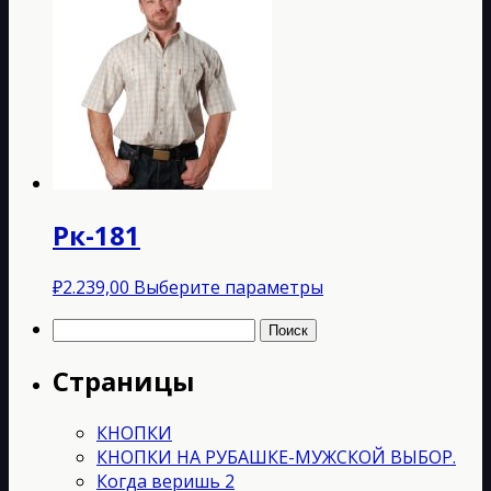
имеет
несколько
вариаций.
Опции
можно
выбрать
на
странице
товара.
Рк-181
Этот
₽
2.239,00
Выберите параметры
товар
Найти:
имеет
несколько
Страницы
вариаций.
Опции
можно
КНОПКИ
выбрать
КНОПКИ НА РУБАШКЕ-МУЖСКОЙ ВЫБОР.
на
Когда веришь 2