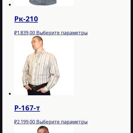
странице
товара.
Рк-210
Этот
₽
1.839,00
Выберите параметры
товар
имеет
несколько
вариаций.
Опции
можно
выбрать
на
странице
товара.
Р-167-т
Этот
₽
2.199,00
Выберите параметры
товар