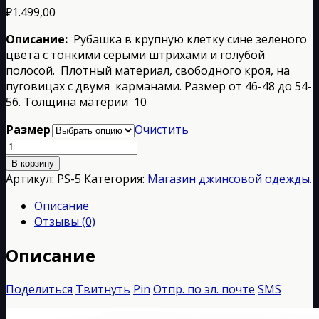
₽
1.499,00
Описание:
Рубашка в крупную клетку сине зеленого
цвета с тонкими серыми штрихами и голубой
полосой. Плотный материал, свободного кроя, на
пуговицах с двумя карманами. Размер от 46-48 до 54-
56. Толщина материи 10
Размер
Очистить
Количество
товара
В корзину
РS-
Артикул:
РS-5
Категория:
Магазин джинсовой одежды.
5
Описание
Отзывы (0)
Описание
Поделиться
Твитнуть
Pin
Отпр. по эл. почте
SMS