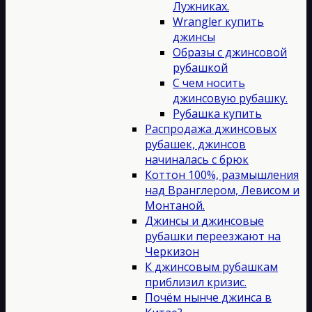
Лужниках.
Wrangler купить
джинсы
Образы с джинсовой
рубашкой
С чем носить
джинсовую рубашку.
Рубашка купить
Распродажа джинсовых
рубашек, джинсов
начиналась с брюк
Коттон 100%, размышления
над Вранглером, Левисом и
Монтаной.
Джинсы и джинсовые
рубашки переезжают на
Черкизон
К джинсовым рубашкам
приблизил кризис.
Почём нынче джинса в