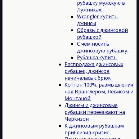
рубашку мужскую в
Лужниках.
Wrangler купить
джинсы
Образы с джинсовой
рубашкой
С чем носить
джинсовую рубашку.
Рубашка купить
Распродажа джинсовых
рубашек, джинсов
начиналась с брюк
Коттон 100%, размышления
над Вранглером, Левисом и
Монтаной.
Джинсы и джинсовые
рубашки переезжают на
Черкизон
К джинсовым рубашкам
приблизил кризис.