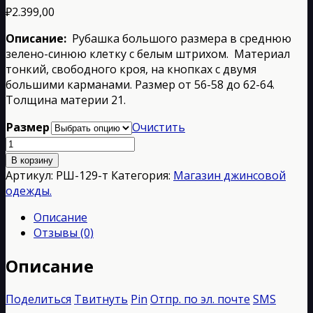
₽
2.399,00
Описание:
Рубашка большого размера в среднюю
зелено-синюю клетку с белым штрихом. Материал
тонкий, свободного кроя, на кнопках с двумя
большими карманами. Размер от 56-58 до 62-64.
Толщина материи 21.
Размер
Очистить
Количество
товара
В корзину
РШ-129-
Артикул:
РШ-129-т
Категория:
Магазин джинсовой
т
одежды.
Описание
Отзывы (0)
Описание
Поделиться
Твитнуть
Pin
Отпр. по эл. почте
SMS