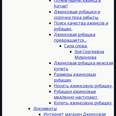
Почём нынче джинса в
Китае?
Джинсовые рубашки и
сорочки пока забыты.
Поиск качества джинсов и
рубашек.
Джинсовая рубашка
превращается…
Сила слова.
Зоя Сергеевна
Миронова
Джинсовая рубашка мужская
купить
Размеры джинсовых
рубашек
Носить джинсовую рубашку.
Рубашки джинсовые
медленно наступают.
Купить джинсовую рубашку.
Документы
Интернет магазин Джинсовая