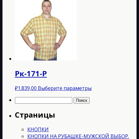
товар
имеет
несколько
вариаций.
Опции
можно
выбрать
на
странице
товара.
Рк-171-P
Этот
₽
1.839,00
Выберите параметры
товар
Найти:
имеет
несколько
Страницы
вариаций.
Опции
можно
КНОПКИ
выбрать
КНОПКИ НА РУБАШКЕ-МУЖСКОЙ ВЫБОР.