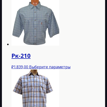
Рк-210
Этот
₽
1.839,00
Выберите параметры
товар
имеет
несколько
вариаций.
Опции
можно
выбрать