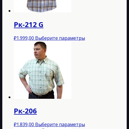
на
странице
товара.
Рк-212 G
Этот
₽
1.999,00
Выберите параметры
товар
имеет
несколько
вариаций.
Опции
можно
выбрать
на
странице
товара.
Рк-206
Этот
₽
1.839,00
Выберите параметры