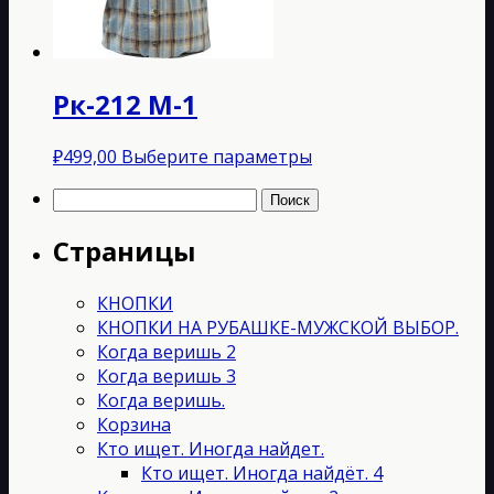
на
странице
товара.
Рк-212 М-1
Этот
₽
499,00
Выберите параметры
товар
Найти:
имеет
несколько
Страницы
вариаций.
Опции
можно
КНОПКИ
выбрать
КНОПКИ НА РУБАШКЕ-МУЖСКОЙ ВЫБОР.
на
Когда веришь 2
странице
Когда веришь 3
товара.
Когда веришь.
Корзина
Кто ищет. Иногда найдет.
Кто ищет. Иногда найдёт. 4