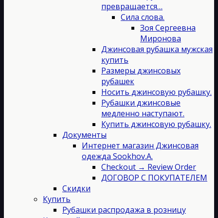
превращается…
Сила слова.
Зоя Сергеевна
Миронова
Джинсовая рубашка мужская
купить
Размеры джинсовых
рубашек
Носить джинсовую рубашку.
Рубашки джинсовые
медленно наступают.
Купить джинсовую рубашку.
Документы
Интернет магазин Джинсовая
одежда Sookhov.A.
Checkout → Review Order
ДОГОВОР С ПОКУПАТЕЛЕМ
Скидки
Купить
Рубашки распродажа в розницу