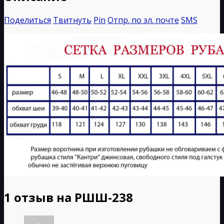
Поделиться
Твитнуть
Pin
Отпр. по эл. почте
SMS
1 отзыв на
РШШ-238