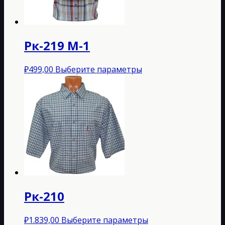
Рк-219 M-1
Этот
₽
499,00
Выберите параметры
товар
имеет
несколько
вариаций.
Опции
можно
выбрать
на
странице
товара.
Рк-210
Этот
₽
1.839,00
Выберите параметры