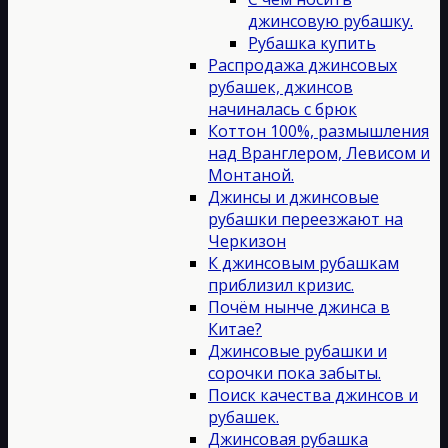
джинсовую рубашку.
Рубашка купить
Распродажа джинсовых
рубашек, джинсов
начиналась с брюк
Коттон 100%, размышления
над Вранглером, Левисом и
Монтаной.
Джинсы и джинсовые
рубашки переезжают на
Черкизон
К джинсовым рубашкам
приблизил кризис.
Почём нынче джинса в
Китае?
Джинсовые рубашки и
сорочки пока забыты.
Поиск качества джинсов и
рубашек.
Джинсовая рубашка