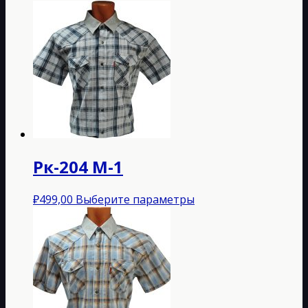
товар
имеет
несколько
вариаций.
Опции
можно
выбрать
на
странице
товара.
Рк-204 M-1
Этот
₽
499,00
Выберите параметры
товар
имеет
несколько
вариаций.
Опции
можно
выбрать