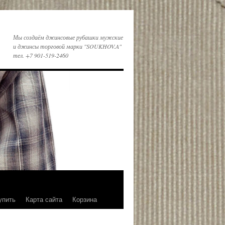
Мы создаём джинсовые рубашки мужские
и джинсы торговой марки "SOUKHOV.A"
тел. +7 901-519-2460
упить
Карта сайта
Корзина