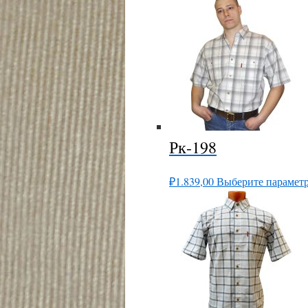
Рк-198
₽
1.839,00
Выберите парамет