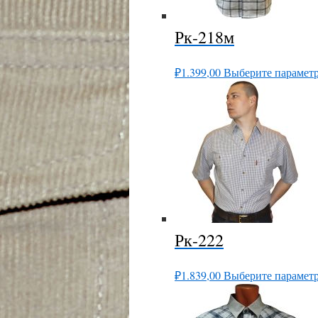
Рк-218м
₽
1.399,00
Выберите парамет
Рк-222
₽
1.839,00
Выберите парамет