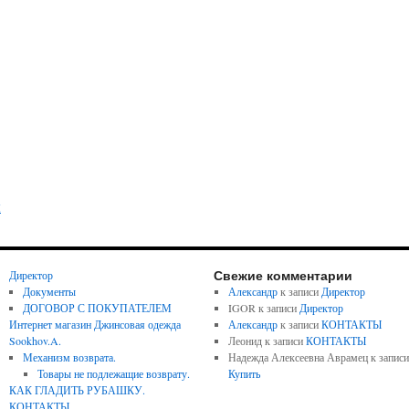
несколько
вариаций.
Опции
можно
выбрать
на
странице
товара.
Этот
ы
товар
имеет
несколько
Свежие комментарии
Директор
вариаций.
Документы
Александр
к записи
Директор
ДОГОВОР С ПОКУПАТЕЛЕМ
IGOR
к записи
Директор
Опции
Интернет магазин Джинсовая одежда
Александр
к записи
КОНТАКТЫ
можно
Sookhov.A.
Леонид
к записи
КОНТАКТЫ
выбрать
Механизм возврата.
Надежда Алексеевна Аврамец
к записи
Товары не подлежащие возврату.
Купить
на
КАК ГЛАДИТЬ РУБАШКУ.
странице
КОНТАКТЫ