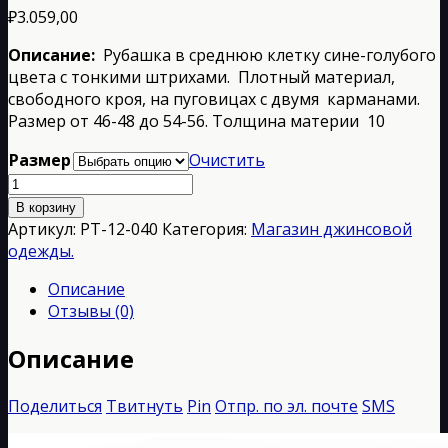
₽
3.059,00
Описание:
Рубашка в среднюю клетку сине-голубого
цвета с тонкими штрихами. Плотный материал,
свободного кроя, на пуговицах с двумя карманами.
Размер от 46-48 до 54-56. Толщина материи 10
Размер
Очистить
Количество
товара
В корзину
РТ-12-
Артикул:
РТ-12-040
Категория:
Магазин джинсовой
040
одежды.
Описание
Отзывы (0)
Описание
Поделиться
Твитнуть
Pin
Отпр. по эл. почте
SMS