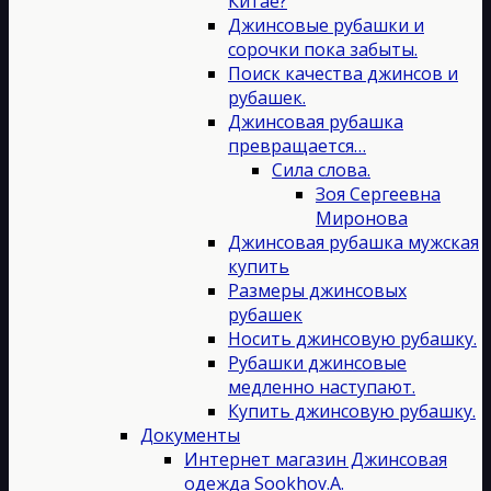
Китае?
Джинсовые рубашки и
сорочки пока забыты.
Поиск качества джинсов и
рубашек.
Джинсовая рубашка
превращается…
Сила слова.
Зоя Сергеевна
Миронова
Джинсовая рубашка мужская
купить
Размеры джинсовых
рубашек
Носить джинсовую рубашку.
Рубашки джинсовые
медленно наступают.
Купить джинсовую рубашку.
Документы
Интернет магазин Джинсовая
одежда Sookhov.A.