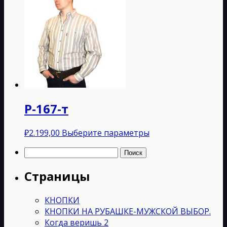
₽599,00
имеет
–
нескольк
₽1.399,00
вариаций
Опции
можно
выбрать
на
странице
товара.
Р-167-т
Этот
₽
2.199,00
Выберите параметры
товар
Найти:
имеет
несколько
Страницы
вариаций.
Опции
можно
КНОПКИ
выбрать
КНОПКИ НА РУБАШКЕ-МУЖСКОЙ ВЫБОР.
на
Когда веришь 2